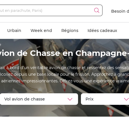
Besoin d
Urbain
Week end
Régions
Idées cadeaux
e
Avion de Chasse en Champagne
’air à bord d’un véritable avion de chasse et ressentez des sen
ollez depuis une base locale pour le frisson. Approchez à grande 
aériennes impressionnantes. Offrez-vous une expérience vraime