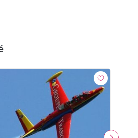
é
PROM