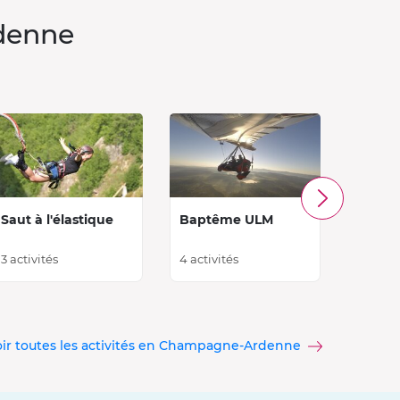
rdenne
Saut à l'élastique
Baptême ULM
Baptê
3 activités
4 activités
3 activi
oir toutes les activités en Champagne-Ardenne