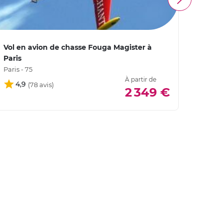
Vol en avion de chasse Fouga Magister à
Vol e
Paris
Beauv
Paris - 75
Oise -
À partir de
4,9
4,
2 349 €