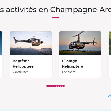
s activités en Champagne-A
Baptême
Pilotage
Hélicoptère
Hélicoptère
2 activités
1 activité
V