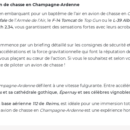
vion de chasse en Champagne-Ardenne
en embarquant pour un baptême de l’air en avion de chasse en
C
fale
de l’
Armée de l’Air
, le
F-14 Tomcat
de
Top Gun
ou le
L-39 Alb
h 2.34
, vous garantissent des sensations fortes avec leurs acrob
mence par un briefing détaillé sur les consignes de sécurité et
ccélérations et la force gravitationnelle qui font la réputation de
 vous plaçant au cœur de l’action. Si vous le souhaitez et selon
 de piloter un avion de chasse !
mpagne-Ardenne
défilent à une vitesse fulgurante. Entre accél
ms
et sa cathédrale gothique
,
Épernay
et ses célèbres vignoble
la base aérienne
112
de
Reims
, est idéale pour une immersion tot
n avion de chasse en
Champagne-Ardenne
est une expérience h