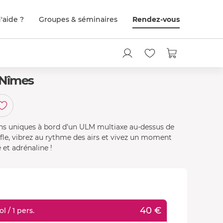
'aide ?
Groupes & séminaires
Rendez-vous
 Nîmes
ons uniques à bord d’un ULM multiaxe au-dessus de
fle, vibrez au rythme des airs et vivez un moment
 et adrénaline !
40 €
 / 1 pers.