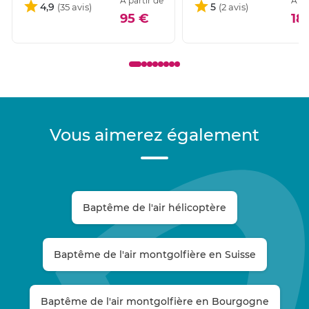
À partir de
À pa
4,9
5
95 €
18
Vous aimerez également
Baptême de l'air hélicoptère
Baptême de l'air montgolfière en Suisse
Baptême de l'air montgolfière en Bourgogne