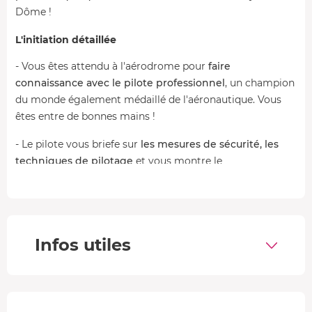
Dôme !
L'initiation détaillée
- Vous êtes attendu à l'aérodrome pour
faire
connaissance avec le pilote professionnel
, un champion
du monde également médaillé de l'aéronautique. Vous
êtes entre de bonnes mains !
- Le pilote vous briefe sur
les mesures de sécurité, les
techniques de pilotage
et vous montre le
fonctionnement du gyrocoptère.
- Vous pouvez vous équiper et monter dans l'ULM
autogire. Le pilote s'occupe du décollage et de
l'atterrissage, mais arrivé dans le ciel du Puy-de-Dôme,
Infos utiles
vous êtes aux commandes
! Il vous guide dans vos
manœuvres tout le long. L'appareil étant très léger, il est
flexible et maniable.