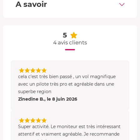
Programme de l'activité
A savoir
Vol de 30 min
: gour de Tazenat (lac volcanique) et
la chaîne des Puys
Vol de 45 min
: vue sur le nord de la chaîne des
5
Puys et jusqu'au Puy de Dôme
4 avis clients
Qu'est ce qu'un ULM autogire ?
L'ULM autogire possède un habitacle ouvert,
un moteur
rotax et une voilure tournante
qui ressemble à
l'hélicoptère. Cet aéronef très léger offre une grande
cela c'est très bien passé , un vol magnifique
maniabilité de pilotage pour un vol exclusif. Pour cette
avec un pilote très pro et agréable dans une
initiation, vous pilotez un gyrocoptère Deluc.
superbe region
Zinedine B., le 8 juin 2026
Super activité. Le moniteur est très intéressant
attentif et vraiment agréable. Je recommande