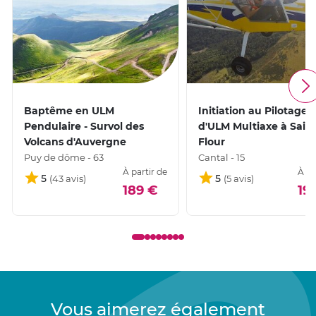
Baptême en ULM
Initiation au Pilotage
Pendulaire - Survol des
d'ULM Multiaxe à Saint
Volcans d'Auvergne
Flour
Puy de dôme - 63
Cantal - 15
À partir de
À pa
5
5
189 €
19
Vous aimerez également