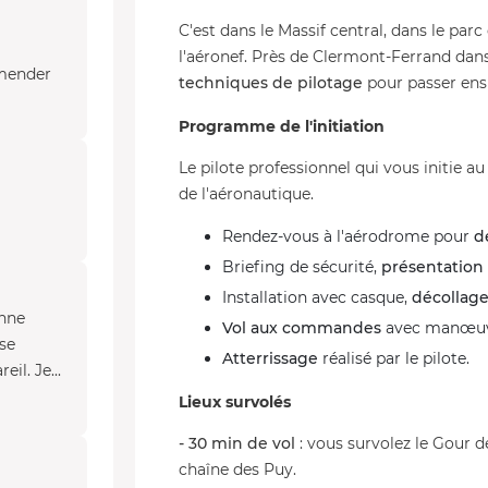
C'est dans le Massif central, dans le pa
l'aéronef. Près de Clermont-Ferrand da
omender
techniques de pilotage
pour passer en
Programme de l'initiation
Le pilote professionnel qui vous initie 
de l'aéronautique.
Rendez-vous à l'aérodrome pour
d
Briefing de sécurité,
présentation
Installation avec casque,
décollag
onne
Vol aux commandes
avec manœuv
se
Atterrissage
réalisé par le pilote.
il. Je...
Lieux survolés
- 30 min de vol
: vous survolez le Gour d
chaîne des Puy.