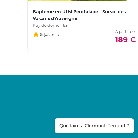
Baptême en ULM Pendulaire - Survol des
Volcans d'Auvergne
Puy de dôme - 63
À partir de
5
189 €
Que faire à Clermont-Ferrand ?