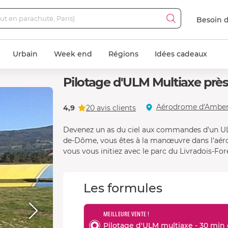
Besoin d
Urbain
Week end
Régions
Idées cadeaux
Pilotage d'ULM Multiaxe prè
Aérodrome d'Ambert
4,9
20 avis clients
Devenez un as du ciel aux commandes d'un UL
de-Dôme, vous êtes à la manœuvre dans l'aéro
vous vous initiez avec le parc du Livradois-
Les formules
MEILLEURE VENTE !
Pilotage d'ULM multiaxe - 30 min d