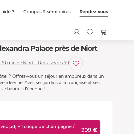
'aide ?
Groupes & séminaires
Rendez-vous
exandra Palace près de Niort
 30 min de Niort - Deux sèvres 79
hôtel ? Offrez-vous un séjour en amoureux dans un
endéenne. Avec ses jardins à la française et ses
ez changer d'époque !
vec pdj + 1 coupe de champagne /
209 €