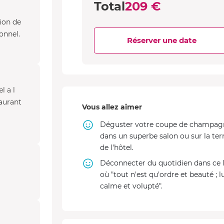
Total
209 €
tion de
onnel.
Réserver une date
l a l
taurant
Vous allez aimer
Déguster votre coupe de champag
dans un superbe salon ou sur la ter
de l'hôtel.
Déconnecter du quotidien dans ce 
où "tout n'est qu'ordre et beauté ; l
calme et volupté".