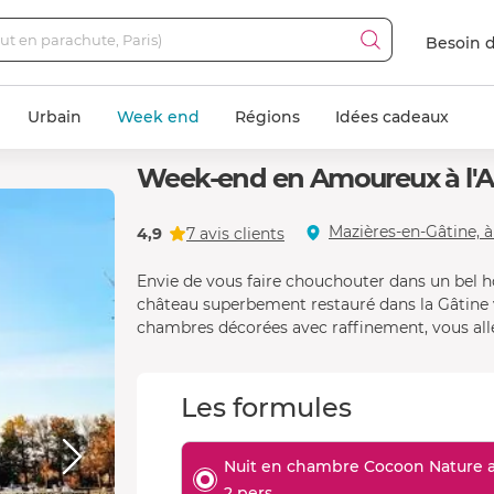
Besoin d
Urbain
Week end
Régions
Idées cadeaux
Week-end en Amoureux à l'Al
Mazières-en-Gâtine, à
4,9
7 avis clients
Envie de vous faire chouchouter dans un bel 
château superbement restauré dans la Gâtine v
chambres décorées avec raffinement, vous all
Les formules
Nuit en chambre Cocoon Nature a
2 pers.