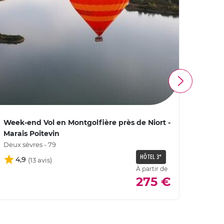
Week-end Vol en Montgolfière près de Niort -
Week-
Marais Poitevin
Châte
Deux sèvres - 79
Vienne
HÔTEL 3*
4,9
À partir de
5
275 €