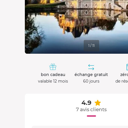
1 / 11
bon cadeau
échange gratuit
zéro
valable 12 mois
60 jours
de rés
4.9
7 avis clients