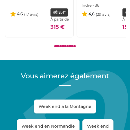
Indre - 36
HÔTEL 4*
HÔT
4,6
4,6
À partir de
À pa
315 €
15
Vous aimerez également
Week end à la Montagne
Week end en Normandie
Week end