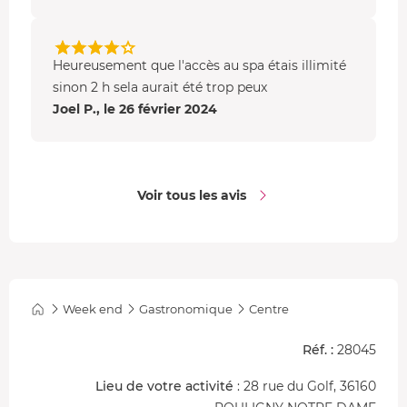
votre séjour dans l'Indre, vous dormez en
chambre
Standard
avec vue sur le golf.
Heureusement que l'accès au spa étais illimité
Dotée d'
une terrasse
, elle dispose de l'air conditionné, de
sinon 2 h sela aurait été trop peux
la TV, du téléphone, du wi-fi gratuit et d'un coffre-fort,
Joel P., le 26 février 2024
ainsi que d'un grand lit double et d'une
salle de douche
avec sèche-cheveux.
Voir tous les avis
Week end
Gastronomique
Centre
Réf. :
28045
Lieu de votre activité
: 28 rue du Golf, 36160