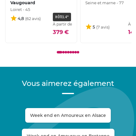
Vaugouard
Seine et marne - 77
Loiret - 45
HÔTEL 4*
4,8
À partir de
À pa
5
379 €
14
Vous aimerez également
Week end en Amoureux en Alsace
Week end en Amoureux en Bretagne