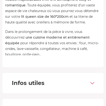
romantique
. Toute équipée, vous profiterez d'un vaste
espace de vie chaleureux où vous pourrez vous détendre
sur votre
lit queen size de 160*200cm
et sa literie de
haute qualité avec oreillers à mémoire de forme.
Dans le prolongement de la pièce à vivre, vous
découvrirez
une cuisine moderne et entièrement
équipée
pour répondre à toutes vos envies : four, micro-
ondes, lave-vaisselle, congélateur, machine à café,
bouilloire, grille-pain...
Enfin, pour un séjour en toute tranquillité,
vous avez
également à votre disposition
une machine à laver, une
télévision de 135cm, Wifi, chauffage...
Infos utiles
Votre espace bien-être
Côté bien-être, laissez-vous séduire par la
salle de bain
de caractère
. Elle vous offre des instants de pure
relaxation grâce à sa
douche hydromassante
, parfaite