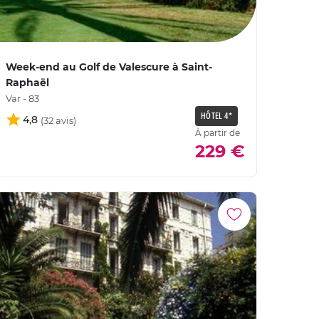
Week-end au Golf de Valescure à Saint-
Raphaël
Var - 83
HÔTEL 4*
4,8
À partir de
229 €