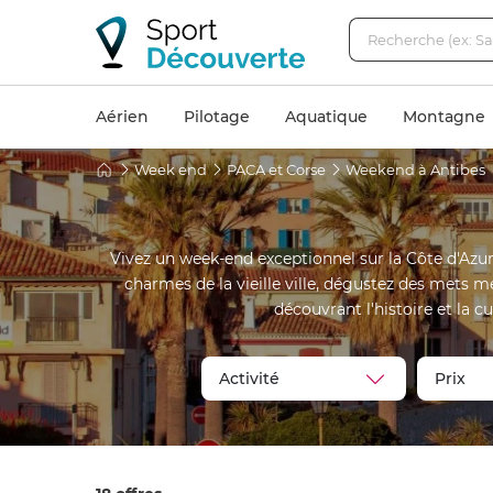
Aérien
Pilotage
Aquatique
Montagne
Week end
PACA et Corse
Weekend à Antibes
Vivez un week-end exceptionnel sur la Côte d'Azu
charmes de la vieille ville, dégustez des mets 
découvrant l'histoire et la 