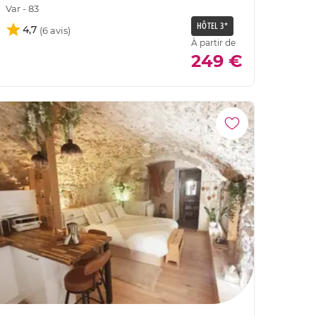
Var - 83
HÔTEL 3*
4,7
À partir de
249 €