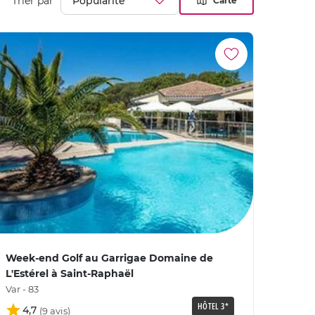
Trier par
Carte
Week-end Golf au Garrigae Domaine de
L'Estérel à Saint-Raphaël
Var - 83
HÔTEL 3*
4,7