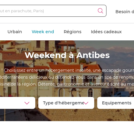
Besoin d
Urbain
Week end
Régions
Idées cadeaux
Weekend à Antibes
r ! Choisissez entre un hébergement insolite, une escapade gourm
méditerranéens délicieux ou détendez-vous dans un spa de renom. 
cuisine de la région. Détente, gastronomie et aventure sont au me