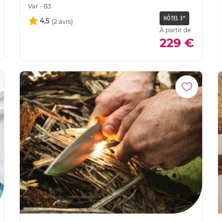
Var - 83
HÔTEL 3*
4,5
À partir de
229 €