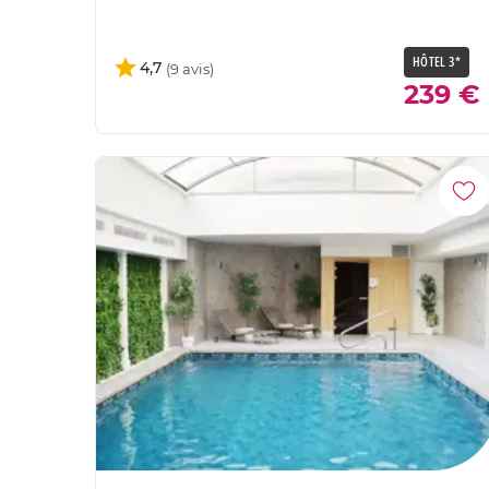
HÔTEL 3*
4,7
239 €