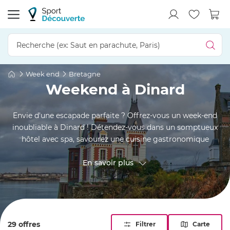
Week end
Bretagne
Weekend à Dinard
Envie d'une escapade parfaite ? Offrez-vous un week-end
inoubliable à Dinard ! Détendez-vous dans un somptueux
hôtel avec spa, savourez une cuisine gastronomique
exquise, ou laissez-vous séduire par l'insolite en séjournant
dans une bulle magique ou une cabane sur l'eau. Dinard,
En savoir plus
perle du tourisme en Bretagne, vous promet un séjour
mémorable, alliant luxe, bien-être et découverte.
29 offres
Filtrer
Carte