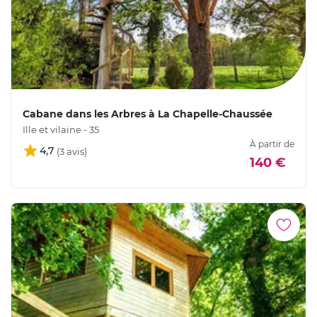
Cabane dans les Arbres à La Chapelle-Chaussée
Ille et vilaine - 35
À partir de
4,7
140 €