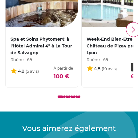
Spa et Soins Phytomer® à
Week-End Bien-Être a
l'Hôtel Admiral 4* à La Tour
Château de Pizay près
de Salvagny
Lyon
Rhône - 69
Rhône - 69
HÔ
À partir de
4,8
4,8
100 €
66
Vous aimerez également