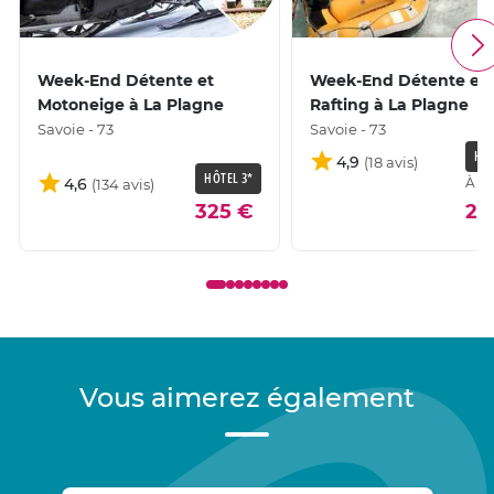
Week-End Détente et
Week-End Détente et
Motoneige à La Plagne
Rafting à La Plagne
Savoie - 73
Savoie - 73
HÔT
4,9
HÔTEL 3*
4,6
À pa
325 €
27
Vous aimerez également