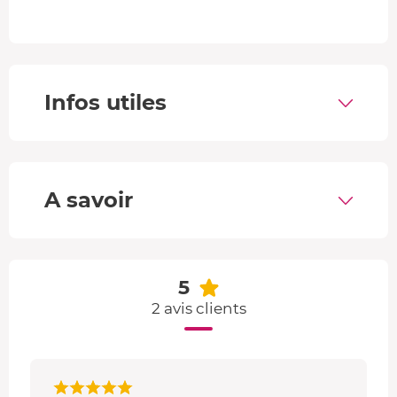
moyennant un supplément.
Soins
Les soins proposés dans ce spa sont prodigués avec des
produits aux senteurs de votre choix : Ayurvédique
Infos utiles
(Ambre, vanille, patchouli), Polynésie (Fleurs de Tiaré,
Aloé Vera) ou Darjeeling (Thé vert, gingembre).
Vous pouvez choisir parmi différents modelages, sur-
Mesure, Modelage Relaxant , Modelage Décontractant,
A savoir
Modelage Délassant des jambes, Modelage Spécial Dos,
Modelage Future Maman. Chaque soin offre une
expérience unique de relaxation adaptée à vos besoins.
5
2 avis clients