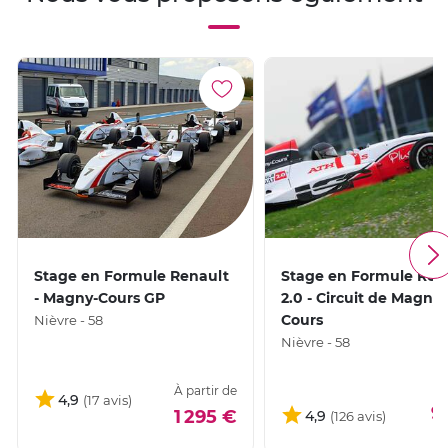
Stage en Formule Renault
Stage en Formule Ren
- Magny-Cours GP
2.0 - Circuit de Magny-
Cours
Nièvre - 58
Nièvre - 58
À partir de
4,9
9
1 295 €
4,9