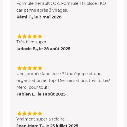
idéales.
Formule Renault : OK. Formule 1 triplsce : KO
car panne après 3 virages.
- La
piste GP
d'une longueur de 4,4 km et où les as du
Rémi F., le 3 mai 2026
volant viennent s'amuser en pouvant rouler jusqu'à 320
km/h. C'est là que se déroule le Grand Prix de France de
Formule 1 ainsi que le Bol d'Or depuis 2000.
Très bien super
ludovic B., le 28 août 2025
Une journée fabuleuse !! Une équipe et une
organisation au top! Des sensations très fortes!
Merci pour tout!
Fabien L., le 1 août 2025
Vraiment super a refaire
Jean-Marc T., le 25 juillet 2025