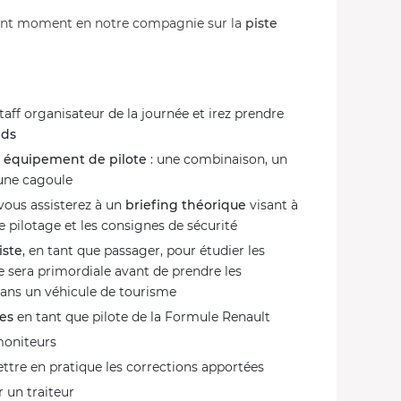
llent moment en notre compagnie sur la
piste
staff organisateur de la journée et irez prendre
nds
e équipement de pilote
: une combinaison, un
 une cagoule
 vous assisterez à un
briefing théorique
visant à
e pilotage et les consignes de sécurité
iste
, en tant que passager, pour étudier les
ge sera primordiale avant de prendre les
dans un véhicule de tourisme
tes
en tant que pilote de la Formule Renault
moniteurs
tre en pratique les corrections apportées
r un traiteur