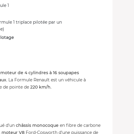
ule 1
ule 1 triplace pilotée par un
ie)
ilotage
n
moteur de 4 cylindres à 16 soupapes
aux
. La Formule Renault est un véhicule à
se de pointe de
220 km/h
.
tué d'un
châssis monocoque
en fibre de carbone
n
moteur V8
Ford-Cosworth d'une puissance de