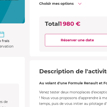
Choisir mes options
Total
1 980 €
Réserver une date
 frais
ervation
Description de l'activi
Au volant d'une Formule Renault et F
Venez tester deux monoplaces d'exceptio
! Nous vous proposons d'apprendre à ma
es de
temps, puis de vous initier au pilotage 