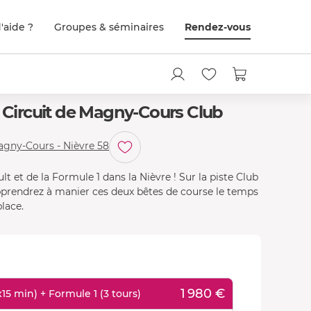
'aide ?
Groupes & séminaires
Rendez-vous
- Circuit de Magny-Cours Club
agny-Cours - Nièvre 58
 et de la Formule 1 dans la Nièvre ! Sur la piste Club
pprendrez à manier ces deux bêtes de course le temps
lace.
1 980 €
5 min) + Formule 1 (3 tours)