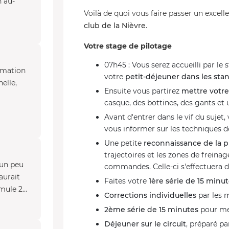
n au-
Voilà de quoi vous faire passer un exce
club de la Nièvre
.
Votre stage de pilotage
07h45 : Vous serez accueilli par le 
nimation
votre
petit-déjeuner dans les sta
elle,
Ensuite vous partirez
mettre votr
casque, des bottines, des gants et
Avant d'entrer dans le vif du sujet,
vous informer sur les techniques d
Une petite
reconnaissance de la p
trajectoires et les zones de freina
 un peu
commandes. Celle-ci s'effectuera 
aurait
Faites votre
1ère série de 15 minu
ule 2...
Corrections individuelles
par les 
2ème série de 15 minutes
pour met
Déjeuner sur le circuit
, préparé pa