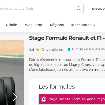
Besoin d
Urbain
Week end
Régions
Idées cadeaux
Stage Formule Renault et F1 
Circuit de Nevers M
4,9
40 avis clients
Faites résonner le moteur de la Formule Renault
du légendaire circuit de Magny-Cours, vous a
d'une fabuleuse journée all inclusive en monop
Les formules
Stage Bronze Formule Renault (2x1