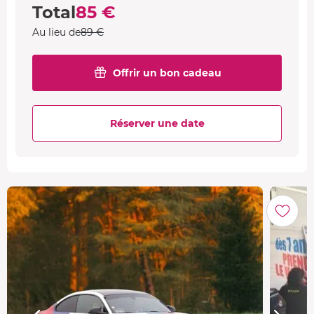
Total
85 €
Au lieu de
89 €
Offrir un bon cadeau
Réserver une date