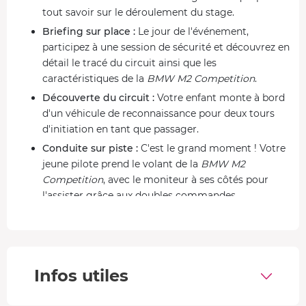
tout savoir sur le déroulement du stage.
Briefing sur place :
Le jour de l'événement,
participez à une session de sécurité et découvrez en
détail le tracé du circuit ainsi que les
caractéristiques de la
BMW M2 Competition
.
Découverte du circuit :
Votre enfant monte à bord
d'un véhicule de reconnaissance pour deux tours
d'initiation en tant que passager.
Conduite sur piste :
C'est le grand moment ! Votre
jeune pilote prend le volant de la
BMW M2
Competition
, avec le moniteur à ses côtés pour
l'assister grâce aux doubles commandes.
Fin de l'expérience et retour aux stands :
Après
cette aventure exaltante, un débriefing conclut le
stage enfant et il repart avec des souvenirs
inoubliables.
Infos utiles
Une BMW M2 survitaminée