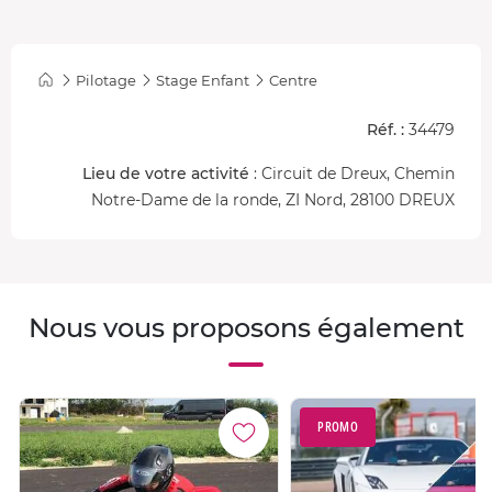
Formule 2 tours :
projection du regard et gestion du
volant.
Pilotage
Stage Enfant
Centre
Formule 5 tours :
gestion de l'accélérateur dans le dernier
tour.
Réf. :
34479
Formule 10 tours :
gestion de l'accélérateur et du
Lieu de votre activité
: Circuit de Dreux, Chemin
freinage.
Notre-Dame de la ronde, ZI Nord, 28100 DREUX
Formule 15 tours :
contrôle de toutes les pédales et
passage de rapports.
Nous vous proposons également
PROMO