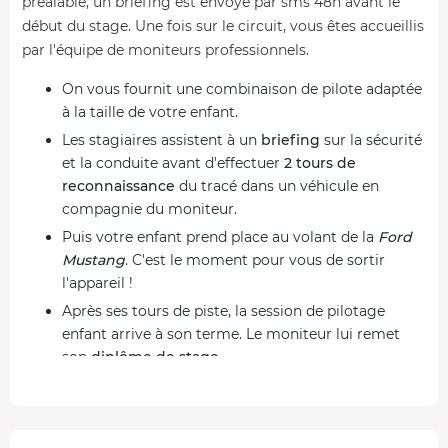
préalable, un briefing est envoyé par sms 48h avant le
début du stage. Une fois sur le circuit, vous êtes accueillis
par l'équipe de moniteurs professionnels.
On vous fournit une combinaison de pilote adaptée
à la taille de votre enfant.
Les stagiaires assistent à un
briefing
sur la sécurité
et la conduite avant d'effectuer
2 tours de
reconnaissance
du tracé dans un véhicule en
compagnie du moniteur.
Puis votre enfant prend place au volant de la
Ford
Mustang
. C'est le moment pour vous de sortir
l'appareil !
Après ses tours de piste, la session de pilotage
enfant arrive à son terme. Le moniteur lui remet
son
diplôme de stage
.
Du volant au passage des vitesses, des formules
adaptées à chacun sur le circuit du Bugey !