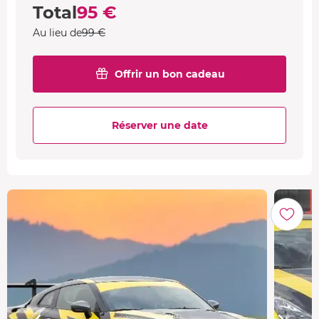
Total
95 €
Au lieu de
99 €
Offrir un bon cadeau
Réserver une date