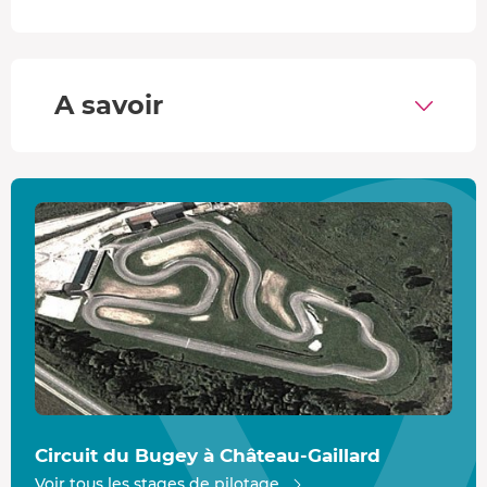
Quelle
fierté
!
Votre jeune champions aux commandes de la Nissan
GTR
A savoir
Votre enfant prend le volant de la légendaire Nissan GTR,
une véritable icône de performance et de technologie.
Dotée d’un
moteur V6 biturbo de 550 chevaux
, cette
voiture peut accélérer de
0 à 100 km/h
en seulement
3,5
secondes
. Son design audacieux, sa silhouette
aérodynamique et ses innovations technologiques lui
confèrent une tenue de route remarquable, tandis que sa
suspension haute performance garantit une expérience
de conduite inoubliable sur le circuit.
Choisissez votre formule
Formule 2 tours
: Une introduction au pilotage,
idéale pour découvrir les bases telles que la prise en
Circuit du Bugey à Château-Gaillard
main du volant et la gestion des virages.
Voir tous les stages de pilotage