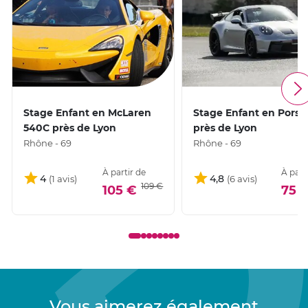
jeu dynamique et stimulant. Ce circuit est parfait pour les
stages de pilotage, offrant un environnement sécurisé où
les conducteurs, quel que soit leur niveau, peuvent affiner
leurs compétences et repousser leurs limites.
Stage Enfant en McLaren
Stage Enfant en Porsc
540C près de Lyon
près de Lyon
Rhône - 69
Rhône - 69
À partir de
À part
4
4,8
109 €
105 €
75 
Vous aimerez également