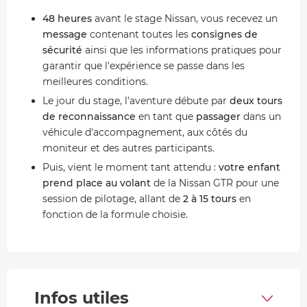
48 heures
avant le stage Nissan, vous recevez un
message
contenant toutes les
consignes de
sécurité
ainsi que les informations pratiques pour
garantir que l'expérience se passe dans les
meilleures conditions.
Le jour du stage, l'aventure débute par
deux tours
de reconnaissance
en tant que
passager
dans un
véhicule d'accompagnement, aux côtés du
moniteur et des autres participants.
Puis, vient le moment tant attendu :
votre enfant
prend place au volant
de la Nissan GTR pour une
session de pilotage, allant de
2 à 15 tours
en
fonction de la formule choisie.
Installé en
double commande
, le moniteur
l'accompagne à chaque étape pour offrir une
expérience à la fois
sécurisée
et
palpitante
.
Une fois la session terminée, votre enfant revient
Infos utiles
aux stands tout sourire et repart avec un
diplôme
.