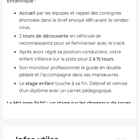
britannique
!
Accueil
par les équipes et rappel des consignes
énoncées dans le brief envoyé 48h avant le rendez-
vous.
2
tours de découverte
en véhicule de
reconnaissance pour se familiariser avec le tracé.
Après avoir réglé sa position conducteur, votre
enfant s'élance sur la piste pour
2 à 15 tours
.
Son moniteur professionnel le guide en double
pédale et l'accompagne dans ses manœuvres.
Le
stage enfant
touche à sa fin. Débrief et remise
d'un diplôme avec un carnet pédagogique.
La McLaren 540C : un stage sur les chapeaux de roues
Son
moteur survitaminé
permet à votre petit champion
de se faire un maximum de
sensations fortes
tout en
sécurité. Avec un châssis rabaissé particulièrement incisif,
même les virages les plus exigeants ne lui résistent pas.