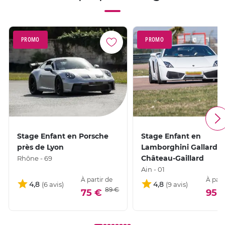
PROMO
PROMO
Stage Enfant en Porsche
Stage Enfant en
près de Lyon
Lamborghini Gallardo 
Château-Gaillard
Rhône - 69
Ain - 01
À partir de
À part
4,8
4,8
89 €
75 €
95 