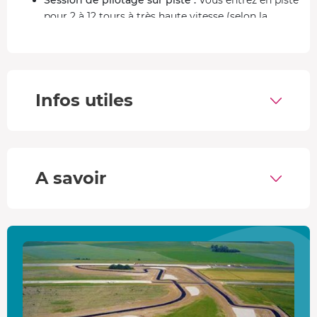
pour 2 à 12 tours à très haute vitesse (selon la
formule choisie). L'adrénaline monte en flèche à
chaque virage serré et ligne droite à pleine vitesse !
Retour aux stands et debriefing final :
Vous
regagnez les stands avec un large sourire. Un
Infos utiles
débriefing final et la remise de votre diplôme
concluent cette expérience inoubliable.
Piloter une Ferrari 296 GTB c'est dompter
l'indomptable
A savoir
La
Ferrari 296 GTB
est un chef-d'œuvre d'ingénierie
italienne, équipée d'un
moteur V6 hybride
délivrant une
puissance impressionnante de
830 chevaux
. Avec une
accélération de 0 à 100 km/h en seulement
2,9 secondes
et une vitesse de pointe dépassant les
330 km/h
, cette
supercar promet des sensations fortes et une
performance exceptionnelle sur la piste. Vous serez
captivé par son design élégant et sa technologie de