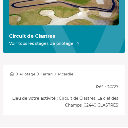
pointe, rendant chaque instant au volant de la
296 GTB
absolument inoubliable.
Le circuit de Clastres
Le circuit offre une longueur de
1,6 km
et une largeur
Circuit de Clastres
variant entre 8 et 10 mètres. Vous profitez d'un parcours
Voir tous les stages de pilotage
technique avec des segments rapides et des courbes
exigeantes.
Certifié par la
FFSA
, ce tracé assure des
conditions de sécurité optimales pour une conduite sans
souci.
Pilotage
Ferrari
Picardie
Réf. :
34727
Lieu de votre activité
: Circuit de Clastres, La clef des
Champs, 02440 CLASTRES