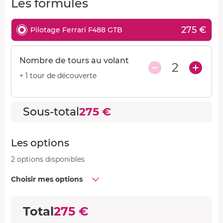
Les formules
275 €
Pilotage Ferrari F488 GTB
Nombre de tours au volant
2
+ 1 tour de découverte
Sous-total
275 €
Les options
2 options disponibles
Choisir mes options
Total
275 €