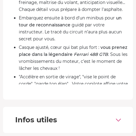
freinage, maîtrise du volant, anticipation visuelle…
Chaque détail vous prépare à dompter l'asphalte.
Embarquez ensuite à bord d’un minibus pour
un
tour de reconnaissance
guidé par votre
instructeur. Le tracé du circuit n’aura plus aucun
secret pour vous.
Casque ajusté, cœur qui bat plus fort :
vous prenez
place dans la légendaire
Ferrari 488 GTB
. Sous les
vrombissements du moteur, c’est le moment de
lâcher les chevaux !
"Accélère en sortie de virage", "vise le point de
corde", "garde ton élan"... Votre copilote affine votre
technique à chaque passage pour des trajectoires
impeccables.
Après des tours intenses à pleine puissance,
retour
dans les stands
pour échanger sur vos
Infos utiles
performances. Une expérience exaltante gravée à
jamais dans vos souvenirs.