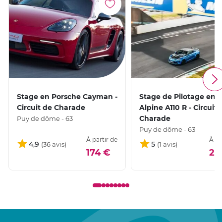
Stage en Porsche Cayman -
Stage de Pilotage en
Circuit de Charade
Alpine A110 R - Circuit 
Charade
Puy de dôme - 63
Puy de dôme - 63
À partir de
À pa
4,9
5
174 €
21