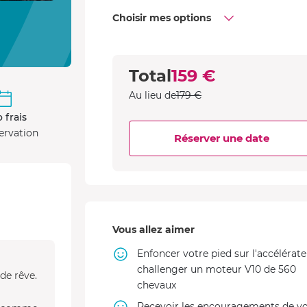
Choisir mes options
Total
159 €
Au lieu de
179 €
 frais
ervation
Réserver une date
Vous allez aimer
Enfoncer votre pied sur l'accélérate
challenger un moteur V10 de 560
de rêve.
chevaux
Recevoir les encouragements de vo