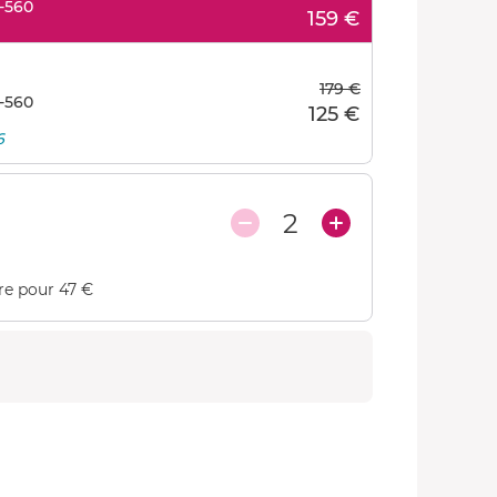
-560
159 €
179 €
-560
125 €
6
2
re pour 47 €