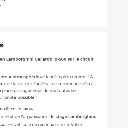
r
té
n Lamborghini Gallardo lp-560 sur le circuit
oteur atmosphérique
lancé à plein régime ! À
eux
de la voiture, l'adrénaline commence déjà à
n place passager vous donne toutes ses
ur pilote possible
!
n Ille-et-Vilaine.
rité et de l'organisation du
stage Lamborghini
.
cuit
en véhicule de reconnaissance. Votre