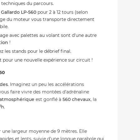
s techniques du parcours.
Gallardo LP-560
pour 2 à 12 tours (selon
vage du moteur vous transporte directement
ile.
dage avec palettes au volant sont d'une autre
tion
!
les stands pour le débrief final.
ôt pour une nouvelle expérience sur circuit !
560
ndes
. Imaginez un peu les accélérations
vous faire vivre des montées d'adrénaline
 atmosphérique
est gonflé à
560 chevaux
, la
/h
.
 une largeur moyenne de 9 mètres. Elle
ides et lents, suivie d'une longue parabole qui