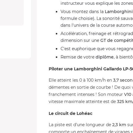
instructeur vous explique les zone
Vous montez dans la
Lamborghini 
formule choisie). La sonorité sau
dans l'univers de la course automob
Accélération, freinage et rétrogra
dimension sur une
GT de compéti
C'est euphorique que vous regagnez 
Remise de votre
diplôme
, à bient
Piloter une Lamborghini Gallardo LP-
Elle atteint les 0 à 100 km/h en
3,7 seco
démentes en sortie de courbe ! De quoi 
franchement intenses ! Son moteur
V10
vitesse maximale atteinte est de
325 km
Le circuit de Lohéac
La piste est d'une longueur de
2,3 km
sur
comporte un enchaînement de virages rap