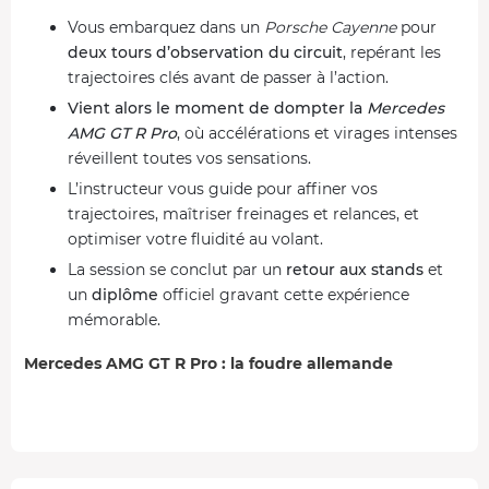
Vous embarquez dans un
Porsche Cayenne
pour
deux tours d’observation du circuit
, repérant les
trajectoires clés avant de passer à l’action.
Vient alors le moment de dompter la
Mercedes
AMG GT R Pro
, où accélérations et virages intenses
réveillent toutes vos sensations.
L’instructeur vous guide pour affiner vos
trajectoires, maîtriser freinages et relances, et
optimiser votre fluidité au volant.
La session se conclut par un
retour aux stands
et
un
diplôme
officiel gravant cette expérience
mémorable.
Mercedes AMG GT R Pro : la foudre allemande
La
Mercedes AMG GT R Pro
affiche une silhouette
sculptée et agressive avec un long capot et un aileron
arrière imposant. Son
V8 biturbo de 585 ch
propulse la
voiture de
0 à 100 km/h en seulement 3,6 s
, avec une