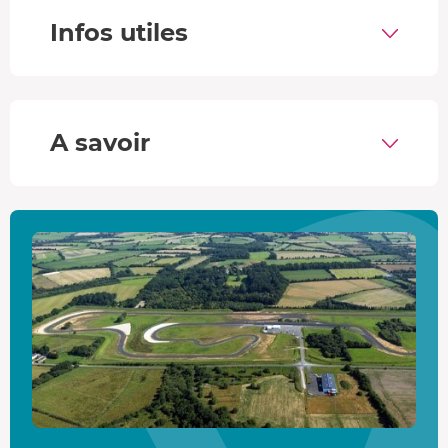
vitesse de pointe de
318 km/h
. Le châssis optimisé et la
Infos utiles
suspension sport garantissent une tenue de route
exceptionnelle sur les virages serrés et les lignes rapides.
Chaque détail, des jantes larges à l’aérodynamique
retravaillée, reflète son caractère de supercar prête pour
A savoir
la piste.
Le Circuit de Fay-de-Bretagne
Le
Circuit de Fay-de-Bretagne
, long de
3,3 km
avec
14
virages variés
, met à l’épreuve votre maîtrise et votre
adrénaline. Sa
ligne droite de 900 m
permet de libérer
toute la puissance de la
Mercedes
. Entre courbes rapides
et épingles serrées, chaque virage promet des sensations
intenses dans un cadre entièrement sécurisé.