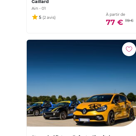
Gaillard
Ain - 01
À partir de
5
77 €
119 €