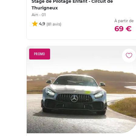
Stage de Pilotage Enfant - Circuit de
Thurigneux
Ain - 01
À partir de
4,9
69 €
PROMO