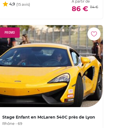
À partir de
4,9
86 €
114 €
PROMO
Stage Enfant en McLaren 540C près de Lyon
Rhône - 69