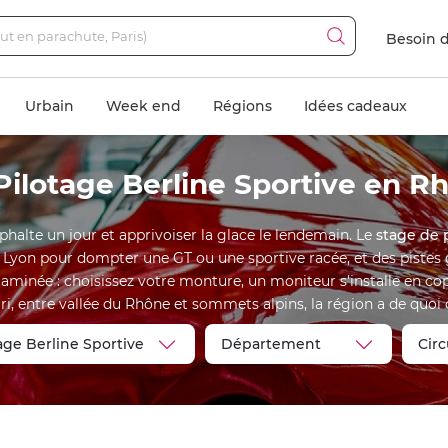
Besoin d
Urbain
Week end
Régions
Idées cadeaux
Pilotage Berline Sportive en R
sphalte un jour et apprivoiser la glace le lendemain. Le
stage de 
 Lyon pour dompter une GT ou une sportive racée, et des pistes gl
aminée : choisissez votre monture, un moniteur s'installe en copi
, entre vallée du Rhône et sommets alpins, la région a de quoi c