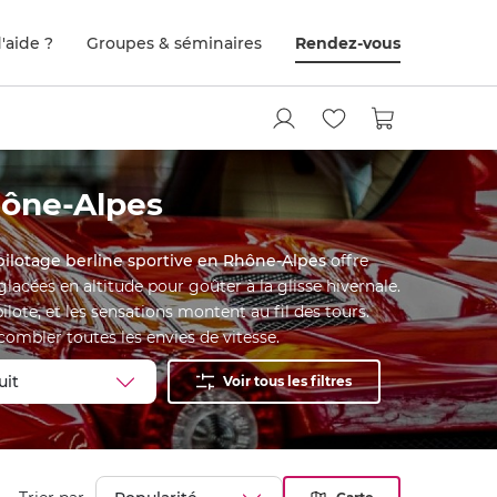
'aide ?
Groupes & séminaires
Rendez-vous
hône-Alpes
pilotage berline sportive en Rhône-Alpes
offre
acées en altitude pour goûter à la glisse hivernale.
lote, et les sensations montent au fil des tours.
ombler toutes les envies de vitesse.
Voir tous les filtres