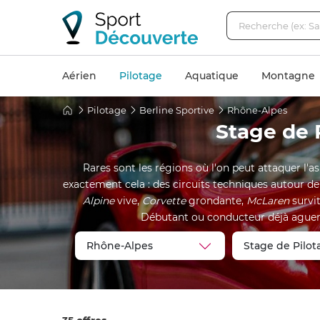
Aérien
Pilotage
Aquatique
Montagne
Pilotage
Berline Sportive
Rhône-Alpes
Stage de 
Rares sont les régions où l'on peut attaquer l'a
exactement cela : des circuits techniques autour de
Alpine
vive,
Corvette
grondante,
McLaren
survit
Débutant ou conducteur déjà aguerri