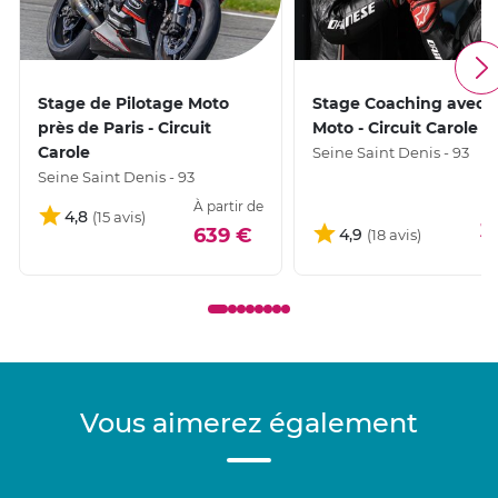
Stage de Pilotage Moto
Stage Coaching avec v
près de Paris - Circuit
Moto - Circuit Carole
Carole
Seine Saint Denis - 93
Seine Saint Denis - 93
À partir de
4,8
3
639 €
4,9
Vous aimerez également