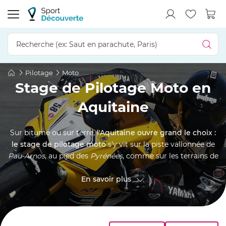
Pilotage
Moto
Stage de Pilotage Moto en
Aquitaine
Sur bitume ou sur terre,
l'Aquitaine ouvre grand le choix :
le stage de pilotage moto
s'y vit sur la piste vallonnée de
Pau-Arnos
, au pied des
Pyrénées
, comme sur les terrains de
cross et de trail de
Gironde
. Sur une moto fournie ou la
vôtre, en initiation comme en perfectionnement, un
En savoir plus
moniteur vous accompagne série après série pour affûter
vos trajectoires. Une expérience de pilote grandeur nature,
à s'offrir ou à glisser en bon cadeau à un passionné de
deux-roues.