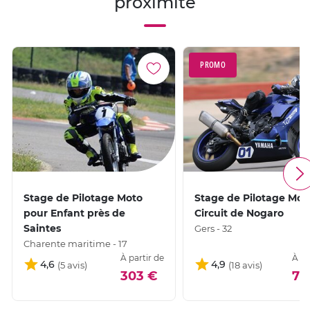
proximité
PROMO
Stage de Pilotage Moto
Stage de Pilotage Moto
pour Enfant près de
Circuit de Nogaro
Saintes
Gers - 32
Charente maritime - 17
À partir de
À pa
4,6
4,9
303 €
79