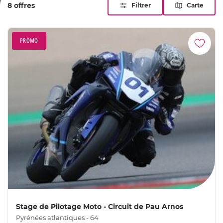
8 offres
Filtrer
Carte
PROMO
Stage de Pilotage Moto - Circuit de Pau Arnos
Pyrénées atlantiques - 64