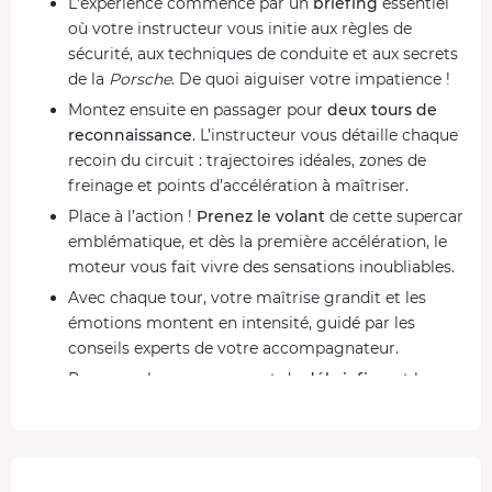
L'expérience commence par un
briefing
essentiel
où votre instructeur vous initie aux règles de
sécurité, aux techniques de conduite et aux secrets
de la
Porsche
. De quoi aiguiser votre impatience !
Montez ensuite en passager pour
deux tours de
reconnaissance
. L’instructeur vous détaille chaque
recoin du circuit : trajectoires idéales, zones de
freinage et points d’accélération à maîtriser.
Place à l’action !
Prenez le volant
de cette supercar
emblématique, et dès la première accélération, le
moteur vous fait vivre des sensations inoubliables.
Avec chaque tour, votre maîtrise grandit et les
émotions montent en intensité, guidé par les
conseils experts de votre accompagnateur.
Pour conclure, un moment de
débriefing
et la
remise d’un
diplôme
viennent marquer cette
aventure exaltante, gravée dans votre mémoire.
Porsche 718 Cayman GT4 RS : un monstre de