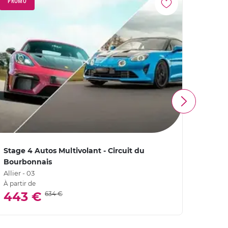
PROMO
PROM
Stage 4 Autos Multivolant - Circuit du
Stage
Bourbonnais
Bour
Allier - 03
Allier 
À partir de
À parti
443 €
32
634 €