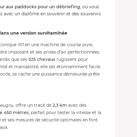
our aux paddocks pour un débriefing
, où vous
rez avec un diplôme en souvenir et des souvenirs
dans une version survitaminée
iconique
911
en une machine de course pure,
ière imposant et ses prises d’air perfectionnées
tandis que ses
525 chevaux
rugissent pour
ilité et maniabilité, elle est étonnamment facile
docile, se cache une puissance démesurée prête
eugny
, offre un tracé de
2,3 km
avec des
de 450 mètres
, parfait pour tester la vitesse et la
 et ses mesures de sécurité optimales en font
eaux.