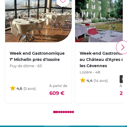
Week end Gastronomique
Week-end Gastronom
1* Michelin près d'Issoire
au Château d'Ayres d
les Cévennes
Puy de dôme - 63
Lozère - 48
HÔT
4,4
À partir de
À pa
4,6
609 €
25