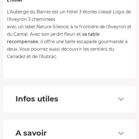
L'Auberge du Barrez est un hôtel 3 étoiles classé Logis de
l'Aveyron 3 cheminées
avec un label Nature-Silence, à la frontière de l'Aveyron et
du Cantal. Avec son jardin fleuri et
sa table
récompensée
, il offre une belle escapade gourmande à
deux. Vous pourrez aussi découvrir les sentiers du
Carladez et de l'Aubrac.
•
Le restaurant
Le restaurant Le comptoir du Barrez 2 Toques
Gault&Millau propose des menus bistronomiques et
gastronomiques dans ses 2 salles. La carte est élaborée à
Infos utiles
partir de produits de saison dont certains proviennent
même du potager de l'hôtel. Le chef, diplômé de l'institut
Paul Bocuse, vous invite à sa table avec un
dîner 3 plats
chacun
(hors boissons). Le matin, les petits déjeuners
A savoir
(pdj) sont servis de 07h30 à 10h00.