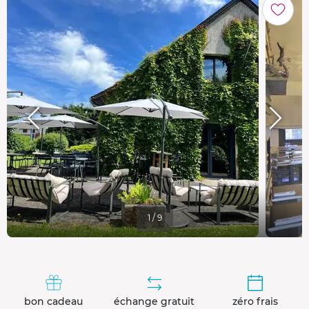
1 / 9
bon cadeau
échange gratuit
zéro frais