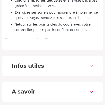
Cinq champagnes dégustés
et analysés pas à pas
grâce à la méthode
VOG
.
Exercices sensoriels
pour apprendre à nommer ce
que vous voyez, sentez et ressentez en bouche.
Retour sur les points clés du cours
avec votre
sommelier pour repartir confiant et curieux.
Devenez un expert en Champagne
La méthode
VOG
vous donne les outils pour transformer
chaque dégustation en exploration consciente. Vous
apprenez à
observer
, à
sentir
et à
analyser
avec rigueur,
Infos utiles
en passant de l'instinct à la lecture fine d'un champagne.
Un verre, trois dimensions, et une nouvelle façon
d'appréhender l'effervescence.
Les champagnes que vous dégustez :
A savoir
Champagne Lallier Brut R.019, blanc
Champagne A.R Lenoble 1er Cru, Blanc de Noir