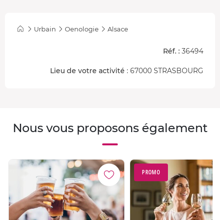
Champagne Jacquesson, Cuvée N°744, Champagne,
blanc
Urbain
Oenologie
Alsace
Réf. :
36494
Lieu de votre activité
: 67000 STRASBOURG
Nous vous proposons également
PROMO