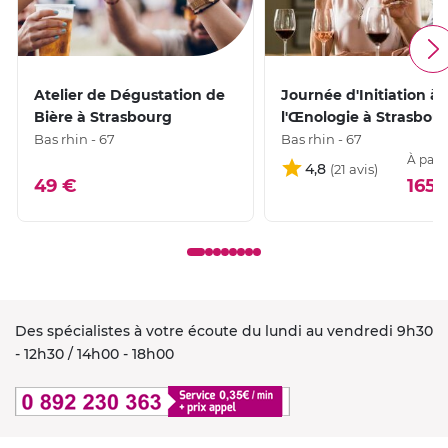
Atelier de Dégustation de
Journée d'Initiation à
Bière à Strasbourg
l'Œnologie à Strasbou
Bas rhin - 67
Bas rhin - 67
À parti
4,8
49 €
165,
Des spécialistes à votre écoute du lundi au vendredi 9h30
- 12h30 / 14h00 - 18h00