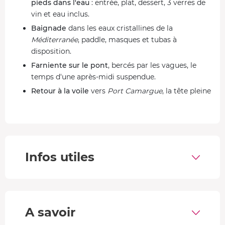
pieds dans l'eau
: entrée, plat, dessert, 3 verres de
vin et eau inclus.
Baignade
dans les eaux cristallines de la
Méditerranée
, paddle, masques et tubas à
disposition.
Farniente sur le pont
, bercés par les vagues, le
temps d'une après-midi suspendue.
Retour à la voile
vers
Port Camargue
, la tête pleine
d'embruns et de souvenirs.
Une journée de rêve en Méditerranée
Parce que certaines journées méritent d'être vécues
autrement, loin des terrasses bondées et des plages
Infos utiles
saturées.
À bord du catamaran,
vous accédez à des coins de
Méditerranée
inaccessibles depuis la côte
: des bancs de
A savoir
sable éphémères, des eaux turquoise et les
plages
sauvages de l'
Espiguette
, préservées et spectaculaires.