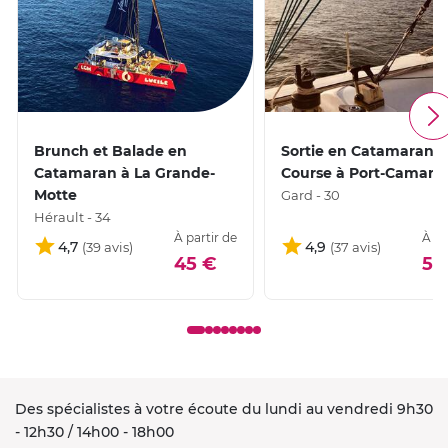
Brunch et Balade en
Sortie en Catamaran 
Catamaran à La Grande-
Course à Port-Camarg
Motte
Gard - 30
Hérault - 34
À partir de
À pa
4,7
4,9
45 €
50
Des spécialistes à votre écoute du lundi au vendredi 9h30
- 12h30 / 14h00 - 18h00