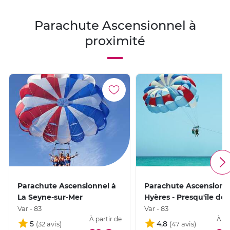
Parachute Ascensionnel à
proximité
Parachute Ascensionnel à
Parachute Ascensionn
La Seyne-sur-Mer
Hyères - Presqu'île de
Var - 83
Var - 83
À partir de
À pa
5
4,8