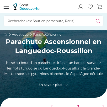
Aquatique
Para. Ascensionnel
Parachute Ascensionnel en
Languedoc-Roussillon
Hissé au bout d’un parachute tiré par un bateau, survolez
les flots turquoise du Languedoc-Roussillon : la Grande-
Motte trace ses pyramides blanches, le Cap d’Agde déroule
ses plages de sable noir et la citadelle de Collioure miroite
au pied des Pyrénées. En solo, duo ou trio, chaque
En savoir plus
décollage depuis la plateforme flottante offre 360° sur
lagunes, vignes et pinèdes méditerranéennes.