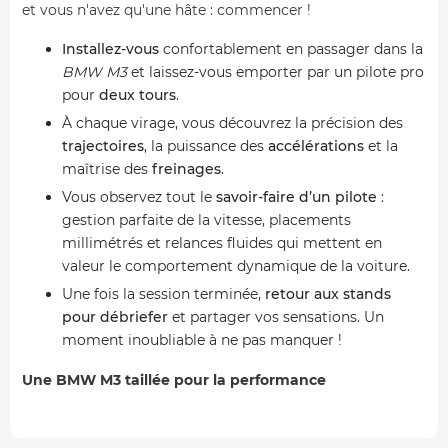
et vous n'avez qu'une hâte : commencer !
Installez-vous
confortablement en passager dans la
BMW M3
et laissez-vous emporter par un pilote pro
pour
deux tours
.
À chaque virage, vous découvrez la précision des
trajectoires
, la puissance des
accélérations
et la
maîtrise des
freinages
.
Vous observez tout le
savoir-faire d’un pilote
:
gestion parfaite de la vitesse, placements
millimétrés et relances fluides qui mettent en
valeur le comportement dynamique de la voiture.
Une fois la session terminée,
retour aux stands
pour débriefer
et partager vos sensations. Un
moment inoubliable à ne pas manquer !
Une BMW M3 taillée pour la performance
Prenez place à bord d’une véritable bête de course dotée
d’un
moteur V8 biturbo de 450 chevaux
, pensée pour