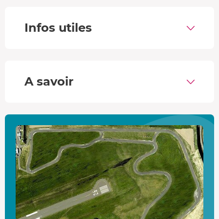
offrir sensations et puissance. Grâce à sa propulsion, la
M3 révèle tout son dynamisme à l’accélération et dans les
Infos utiles
enchaînements de virages.
Sa réactivité impressionne : elle bondit de
0 à 100 km/h
en seulement
4,1 secondes
, procurant une montée
d’adrénaline immédiate à chaque relance.
A savoir
Le circuit du Bourbonnais
Le circuit du Bourbonnais présente une piste asphalte
technique mêlant
virages
,
chicanes
et
lignes droites
. Le
tracé affiche
2,3 km
de longueur et 10 m de largeur. Dans
un cadre idyllique, vous vivrez des sensations fortes, tout
en profitant d'une sécurité maximale.