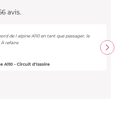
6 avis.
bord de l alpine A110 en tant que passager, le
J’ai 
 À refaire
rende
Lucie 
A110 - Circuit d'Issoire
Avis 