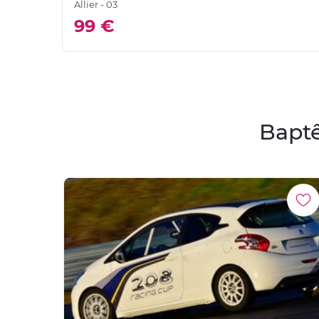
Allier - 03
99 €
Baptê