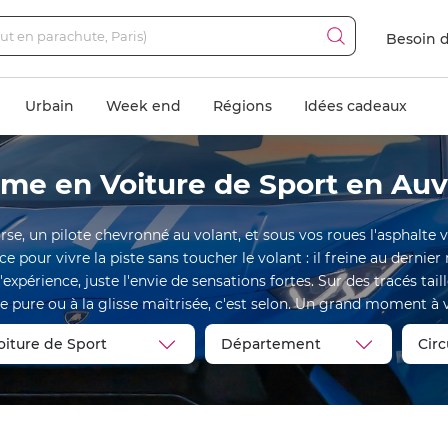
Besoin d
Urbain
Week end
Régions
Idées cadeaux
me en Voiture de Sport en Au
se, un pilote chevronné au volant, et sous vos roues l'asphalte 
ce pour vivre la piste sans toucher le volant : il freine au dernie
xpérience, juste l'envie de sensations fortes. Sur des tracés tai
se pure ou à la glisse maîtrisée, c'est selon. Un grand moment à vi