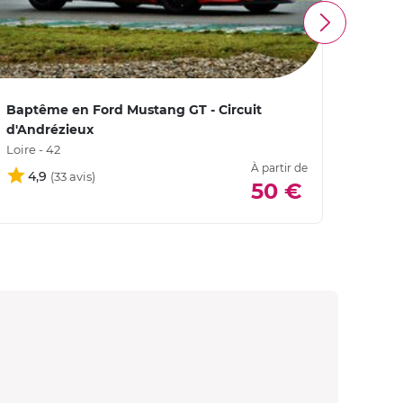
Baptême en Ford Mustang GT - Circuit
Baptê
d'Andrézieux
Magn
Loire - 42
Nièvre
À partir de
4,9
5
50 €