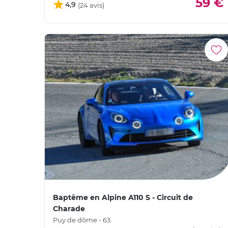
59 €
4,9
Baptême en Alpine A110 S - Circuit de
Charade
Puy de dôme - 63