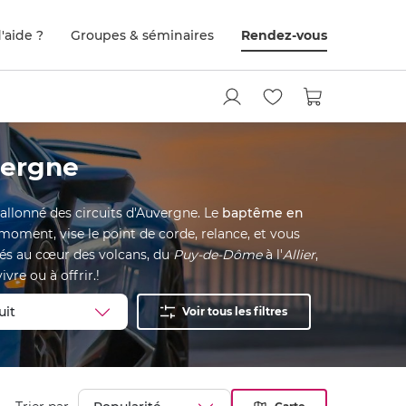
'aide ?
Groupes & séminaires
Rendez-vous
vergne
vallonné des circuits d'Auvergne. Le
baptême en
r moment, vise le point de corde, relance, et vous
llés au cœur des volcans, du
Puy-de-Dôme
à l'
Allier
,
vre ou à offrir.!
Voir tous les filtres