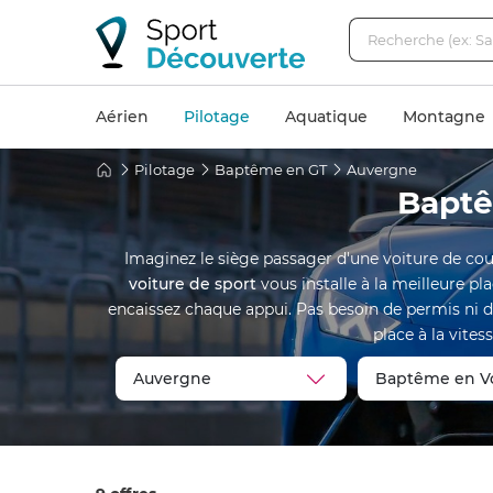
Aérien
Pilotage
Aquatique
Montagne
Pilotage
Baptême en GT
Auvergne
Baptê
Imaginez le siège passager d'une voiture de cour
voiture de sport
vous installe à la meilleure pla
encaissez chaque appui. Pas besoin de permis ni d'e
place à la vites