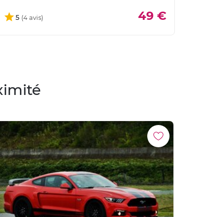
49 €
5
ximité