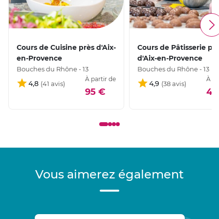
Cours de Cuisine près d'Aix-
Cours de Pâtisserie pr
en-Provence
d'Aix-en-Provence
Bouches du Rhône - 13
Bouches du Rhône - 13
À partir de
À pa
4,8
4,9
95 €
45
Vous aimerez également