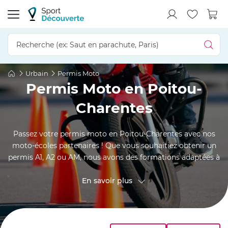
Urbain
Permis Moto
Permis Moto en Poitou-
Charentes
Passez votre permis moto en Poitou-Charentes avec nos
moto-écoles partenaires ! Que vous souhaitiez obtenir un
permis A1, A2 ou AM, nous avons des formations adaptées à
tous les niveaux et cylindrées. Explorez les routes
charmantes de la région, des côtes de La Rochelle à la
En savoir plus
Vallée de la Charente, tout en profitant de tarifs compétitifs
et d’une formation de qualité.