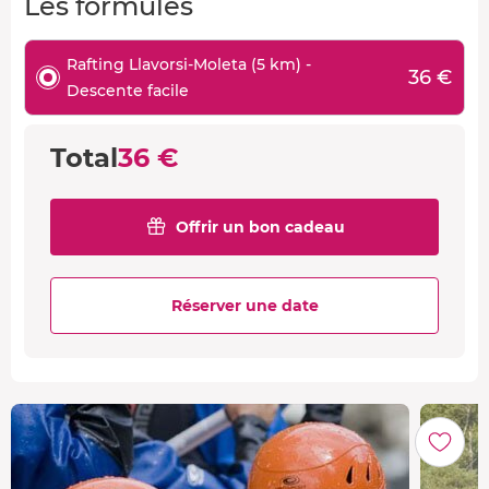
Les formules
Rafting Llavorsi-Moleta (5 km) -
36 €
Descente facile
Total
36 €
Offrir un bon cadeau
Réserver une date