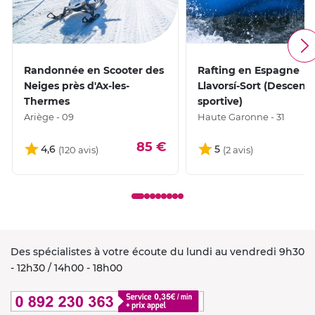
piquer une petite tête !
Vous acheverez enfin votre
promenade aquatique à Moleta
.
Randonnée en Scooter des
Rafting en Espagne
Neiges près d'Ax-les-
Llavorsí-Sort (Descent
Thermes
sportive)
Ariège - 09
Haute Garonne - 31
85 €
4,6
5
Des spécialistes à votre écoute du lundi au vendredi 9h30
- 12h30 / 14h00 - 18h00