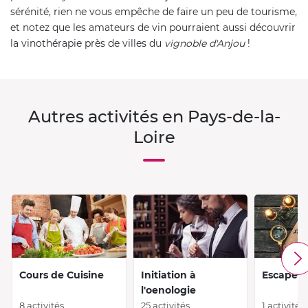
sérénité, rien ne vous empêche de faire un peu de tourisme,
et notez que les amateurs de vin pourraient aussi découvrir
la vinothérapie près de villes du
vignoble d'Anjou
!
Autres activités en Pays-de-la-
Loire
Cours de Cuisine
Initiation à
Escape 
l'oenologie
8 activités
25 activités
1 activité