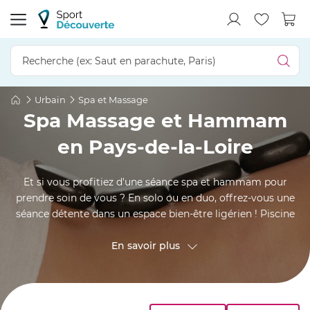
Urbain
Spa et Massage
Spa Massage et Hammam
en Pays-de-la-Loire
Et si vous profitiez d'une séance spa et hammam pour
prendre soin de vous ? En solo ou en duo, offrez-vous une
séance détente dans un espace bien-être ligérien ! Piscine
intérieure avec jets hydro-massants, jacuzzi bouillonnant,
mur de sel, sauna et/ou hammam oriental, voilà de quoi
En savoir plus
passer un moment agréable de remise en forme et surtout,
de sérénité ! Vous pourrez même profiter d'un massage
relaxant ou tonifiant en Pays-de-la-Loire, bonheur assuré !