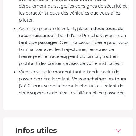
déroulement du stage, les consignes de sécurité et
les caractéristiques des véhicules que vous allez
piloter.
Avant de prendre le volant, place à
deux tours de
reconnaissance
à bord d’une Porsche Cayenne, en
tant que
passager
. C’est l’occasion idéale pour vous
familiariser avec les trajectoires, les zones de
freinage et le tracé exigeant du circuit, tout en
profitant des conseils avisés de votre instructeur.
Vient ensuite le moment tant attendu : celui de
passer derrière le volant.
Vous enchaînez les tours
(2 à 6 tours selon la formule choisie) au volant de
deux supercars de rêve. Installé en place passager,
votre moniteur vous guide pour optimiser vos
trajectoires, votre freinage et vos relances, afin de
tirer le meilleur de votre pilotage.
Après les dernières sensations fortes, retour aux
Infos utiles
stands pour un
débriefing
. Vous repartez avec