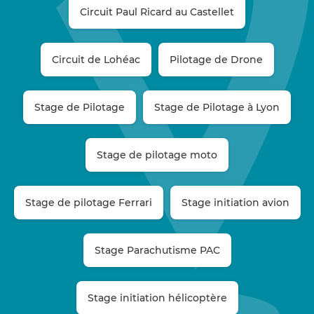
Circuit Paul Ricard au Castellet
Circuit de Lohéac
Pilotage de Drone
Stage de Pilotage
Stage de Pilotage à Lyon
Stage de pilotage moto
Stage de pilotage Ferrari
Stage initiation avion
Stage Parachutisme PAC
Stage initiation hélicoptère