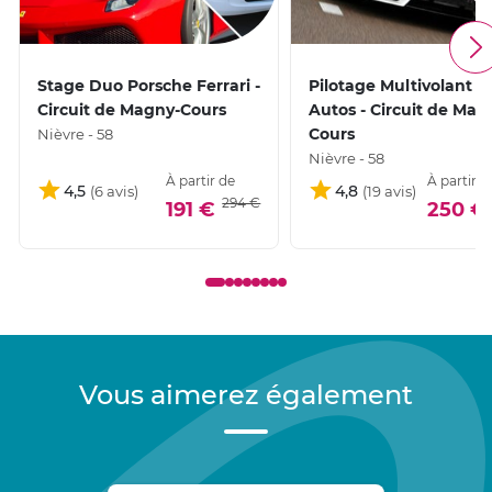
Stage Duo Porsche Ferrari -
Pilotage Multivolant 3
Circuit de Magny-Cours
Autos - Circuit de Mag
Cours
Nièvre - 58
Nièvre - 58
À partir de
À partir d
4,5
4,8
294 €
191 €
250 €
Vous aimerez également