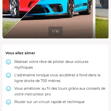
372 €
991 GT3 RS
EN PROMOTION
Pilotage Ferrari F8 Tributo + Porsche
414 €
311 €
991 GT3 RS
Faisable uniquement le 25/10/2026
1 / 10
EN PROMOTION
Pilotage Ferrari F8 Tributo + Porsche
414 €
269 €
991 GT3 RS
Vous allez aimer
Faisable uniquement le 24/10/2026
Réaliser votre rêve de piloter deux voitures
mythiques
L'adrénaline lorsque vous accélérez à fond dans la
ligne droite de 700 mètres
Vous améliorer au fil des tours grâce aux conseils de
votre instructeur pro
Rouler sur un circuit rapide et technique