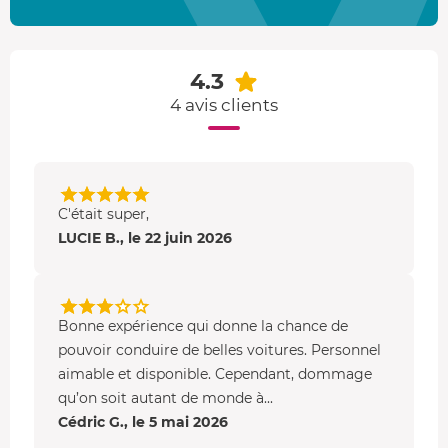
Ferrari F8 Tributo
: V8 biturbo de 720 ch, 340 km/h,
0 à 100 km/h en 2,9 s
Porsche 991 GT3 RS
: Flat-6 de 520 ch, 296 km/h, 0
4.3
à 100 km/h en 3,2 s
4 avis clients
Le Circuit de Nevers Magny-Cours
La piste club du Circuit de Nevers Magny-Cours s’étend
sur
2,5 km
et offre un tracé aussi technique que plaisant.
C'était super,
Entre épingles serrées, chicanes précises et courbes
LUCIE B., le 22 juin 2026
rapides, il mettra à l’épreuve votre sens de la trajectoire
et votre maîtrise du volant. Sur la
ligne droite de 700
mètres
, vous pourrez libérer toute la puissance des
véhicules pour un maximum d’adrénaline !
Bonne expérience qui donne la chance de
pouvoir conduire de belles voitures. Personnel
aimable et disponible. Cependant, dommage
qu’on soit autant de monde à...
Cédric G., le 5 mai 2026