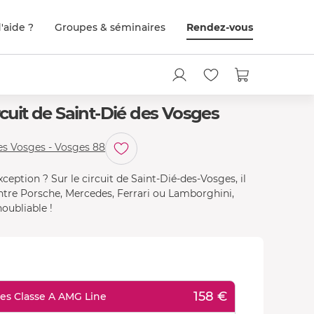
'aide ?
Groupes & séminaires
Rendez-vous
rcuit de Saint-Dié des Vosges
Renault Clio RS
des Vosges - Vosges 88
ception ? Sur le circuit de Saint-Dié-des-Vosges, il
 Entre Porsche, Mercedes, Ferrari ou Lamborghini,
oubliable !
158 €
des Classe A AMG Line