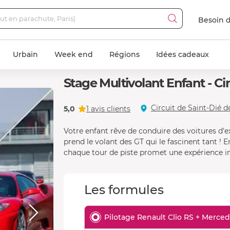
Besoin d
Urbain
Week end
Régions
Idées cadeaux
Stage Multivolant Enfant - Ci
Ferrari F430
Circuit de Saint-Dié 
5,0
1 avis clients
Votre enfant rêve de conduire des voitures d'ex
prend le volant des GT qui le fascinent tant !
chaque tour de piste promet une expérience in
Les formules
Pilotage Renault Clio RS + Merce