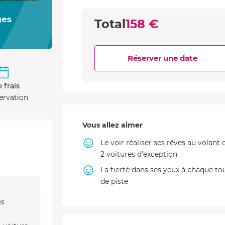
ges
Total
158 €
Réserver une date
 frais
ervation
Vous allez aimer
Le voir réaliser ses rêves au volant 
2 voitures d’exception
La fierté dans ses yeux à chaque to
de piste
es