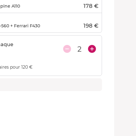
178 €
pine A110
198 €
560 + Ferrari F430
haque
2
ires pour 120 €