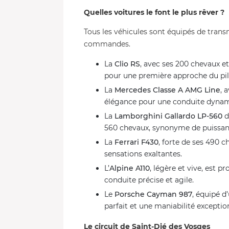
Quelles voitures le font le plus rêver ?
Tous les véhicules sont équipés de tran
commandes.
La
Clio RS
, avec ses 200 chevaux et
pour une première approche du pil
La
Mercedes Classe A AMG Line
, 
élégance pour une conduite dynami
La
Lamborghini Gallardo LP-560
d
560 chevaux, synonyme de puissan
La
Ferrari F430
, forte de ses 490 c
sensations exaltantes.
L’
Alpine A110
, légère et vive, est 
conduite précise et agile.
Le
Porsche Cayman 987
, équipé d
parfait et une maniabilité exception
Le circuit de Saint-Dié des Vosges