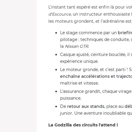
L’instant tant espéré est enfin là pour v
d'Escource
, un instructeur enthousiaste 
les moteurs grondent, et l’adrénaline est 
Le stage commence par un
briefi
pilotage : techniques de conduite,
la
Nissan GTR
.
Casque ajusté, ceinture bouclée, il 
expérience unique.
Le moteur gronde, et c’est parti !
enchaîne accélérations et traject
maîtrise et vitesse.
L’assurance grandit, chaque virage 
puissance.
De
retour aux stands
, place au
déb
junior. Une aventure inoubliable qu
La Godzilla des circuits l'attend !