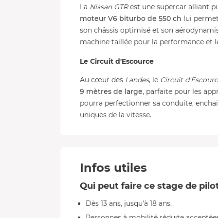
La
Nissan GTR
est une supercar alliant p
moteur V6 biturbo de 550 ch
lui permet
son châssis optimisé et son aérodynamis
machine taillée pour la performance et le
Le Circuit d'Escource
Au cœur des
Landes
, le
Circuit d'Escour
9 mètres de large
, parfaite pour les app
pourra perfectionner sa conduite, enchaî
uniques de la vitesse.
Infos utiles
Qui peut faire ce stage de pil
Dès 13 ans, jusqu'à 18 ans.
Personnes à mobilité réduite acceptées