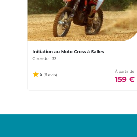
Initiation au Moto-Cross à Salles
Gironde - 33
À partir de
5
159 €