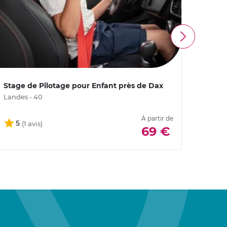
Stage de Pilotage pour Enfant près de Dax
Stage
près 
Landes - 40
Landes
À partir de
5
5
69 €