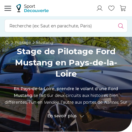
Pilotage
Mustang
Stage de Pilotage Ford
Mustang en Pays-de-la-
Loire
En Pays-de-la-Loire, prendre le volant d'une Ford
Mustang
se fait sur deux circuits aux histoires bien
différentes, l'un en
Vendée
, l'autre aux portes de
Nantes
. Sur
l'un ou l'autre, un moniteur professionnel s'installe à vos
côtés et vous transmet les gestes du pilotage sportif, du
En savoir plus
freinage appuyé à la trajectoire idéale. Au volant de la
muscle car
américaine et de son V8, le grondement du