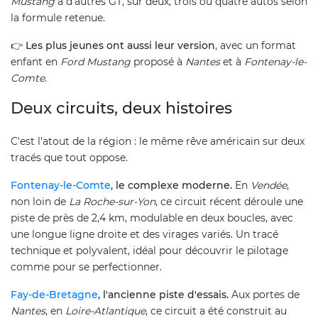
Mustang
à d'autres GT, sur deux, trois ou quatre autos selon
la formule retenue.
👉
Les plus jeunes ont aussi leur version
, avec un format
enfant en
Ford Mustang
proposé à
Nantes
et à
Fontenay-le-
Comte
.
Deux circuits, deux histoires
C'est l'atout de la région : le même rêve américain sur deux
tracés que tout oppose.
Fontenay-le-Comte
, le complexe moderne.
En
Vendée
,
non loin de
La Roche-sur-Yon
, ce circuit récent déroule une
piste de près de 2,4 km, modulable en deux boucles, avec
une longue ligne droite et des virages variés. Un tracé
technique et polyvalent, idéal pour découvrir le pilotage
comme pour se perfectionner.
Fay-de-Bretagne
, l'ancienne piste d'essais.
Aux portes de
Nantes
, en
Loire-Atlantique
, ce circuit a été construit au