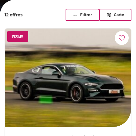
moteur emplit l'habitacle dès la première ligne droite. Les
plus jeunes ne sont pas oubliés, avec un format adapté. De
12 offres
Filtrer
Carte
quoi vivre, ou offrir, une journée de pilotage qui sort
vraiment de l'ordinaire.
PROMO