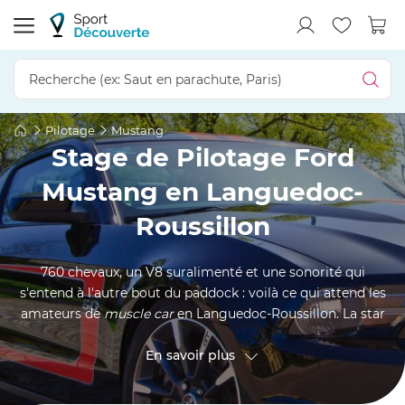
Pilotage
Mustang
Stage de Pilotage Ford
Mustang en Languedoc-
Roussillon
760 chevaux, un V8 suralimenté et une sonorité qui
s'entend à l'autre bout du paddock : voilà ce qui attend les
amateurs de
muscle car
en Languedoc-Roussillon. La star
locale, c'est la
Ford Mustang Shelby GT500
, que l'on pilote
sur deux circuits techniques du sud, le circuit d'
En savoir plus
Alès
dans
les
Cévennes
et le
Grand Circuit du Roussillon
près de
Perpignan
. Adultes au volant, formules multivolant ou