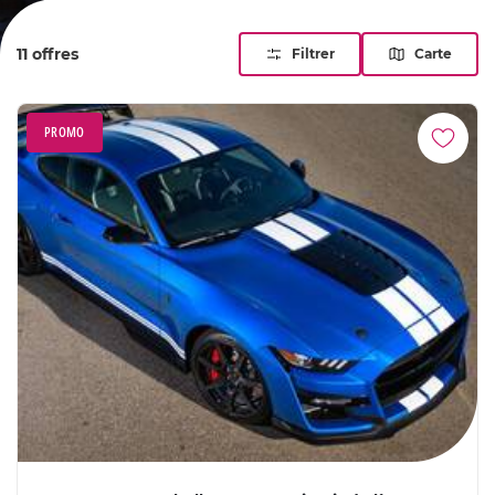
stage enfant : la légende américaine se décline ici sous le
soleil, toujours accompagnée d'un moniteur.
11 offres
Filtrer
Carte
PROMO