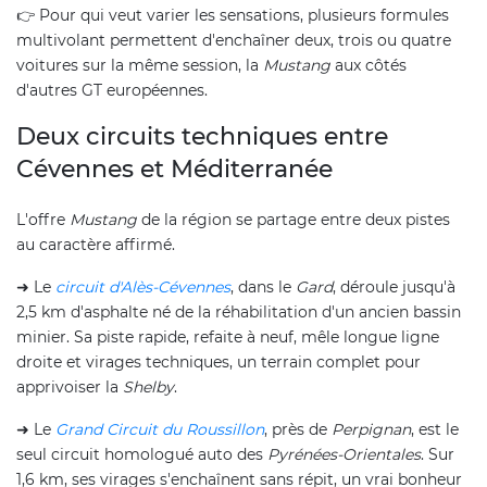
👉 Pour qui veut varier les sensations, plusieurs formules
multivolant permettent d'enchaîner deux, trois ou quatre
voitures sur la même session, la
Mustang
aux côtés
d'autres GT européennes.
Deux circuits techniques entre
Cévennes et Méditerranée
L'offre
Mustang
de la région se partage entre deux pistes
au caractère affirmé.
➜ Le
circuit d'Alès-Cévennes
, dans le
Gard
, déroule jusqu'à
2,5 km d'asphalte né de la réhabilitation d'un ancien bassin
minier. Sa piste rapide, refaite à neuf, mêle longue ligne
droite et virages techniques, un terrain complet pour
apprivoiser la
Shelby
.
➜ Le
Grand Circuit du Roussillon
, près de
Perpignan
, est le
seul circuit homologué auto des
Pyrénées-Orientales
. Sur
1,6 km, ses virages s'enchaînent sans répit, un vrai bonheur