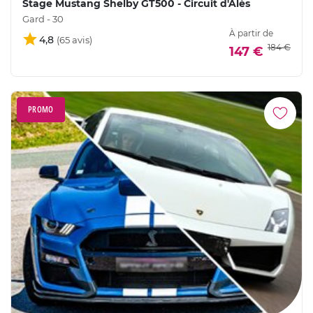
Stage Mustang Shelby GT500 - Circuit d'Alès
Gard - 30
À partir de
4,8
184 €
147 €
PROMO