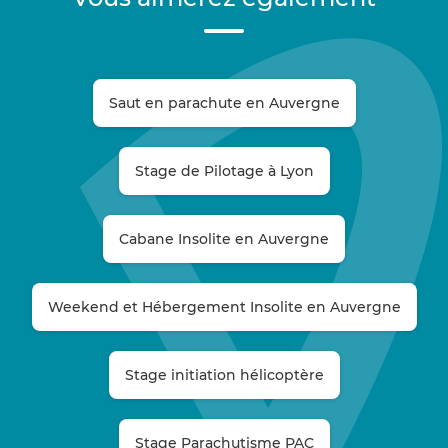
Saut en parachute en Auvergne
Stage de Pilotage à Lyon
Cabane Insolite en Auvergne
Weekend et Hébergement Insolite en Auvergne
Stage initiation hélicoptère
Stage Parachutisme PAC