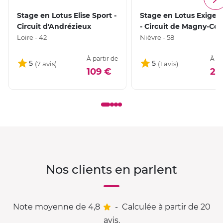
Stage en Lotus Elise Sport -
Stage en Lotus Exige 
Circuit d'Andrézieux
- Circuit de Magny-Cou
Loire - 42
Nièvre - 58
À partir de
À pa
5
5
109 €
22
Nos clients en parlent
Note moyenne de 4,8
-
Calculée à partir de 20
avis.