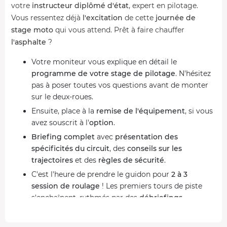
votre
instructeur diplômé d'état
, expert en pilotage.
Vous ressentez déjà
l'excitation
de cette
journée de
stage moto
qui vous attend. Prêt à faire chauffer
l'asphalte
?
Votre moniteur vous explique en détail le
programme de votre stage de pilotage
. N'hésitez
pas à poser toutes vos questions avant de monter
sur le deux-roues.
Ensuite, place à la
remise de l'équipement
, si vous
avez souscrit à l'
option
.
Briefing complet
avec
présentation des
spécificités du circuit
, des
conseils sur les
trajectoires
et des
règles de sécurité
.
C'est l'heure de prendre le guidon pour
2 à 3
session de roulage
! Les premiers tours de piste
s'enchaînent, rythmés par des
débriefings
réguliers
. Au total, vous roulez entre
60
et
70 km
durant cette matinée.
Accélérations, freinages
...