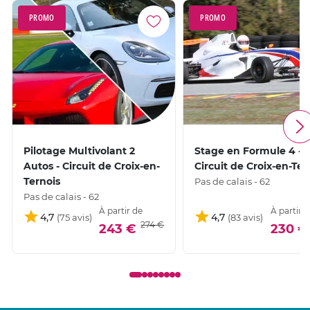
PROMO
PROMO
Pilotage Multivolant 2
Stage en Formule 4 -
Autos - Circuit de Croix-en-
Circuit de Croix-en-Ter
Ternois
Pas de calais - 62
Pas de calais - 62
À partir de
À partir d
4,7
4,7
274 €
243 €
230 €