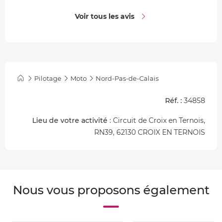
compétences de pilote, garantissant des
sensations
fortes
. Alors, prêt à enfiler votre casque ?
Voir tous les avis
Pilotage
Moto
Nord-Pas-de-Calais
Réf. :
34858
Lieu de votre activité
: Circuit de Croix en Ternois,
RN39, 62130 CROIX EN TERNOIS
Nous vous proposons également