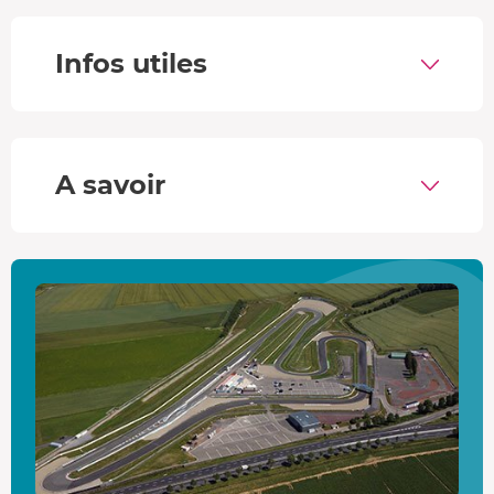
Les
sensations
sont folles !
Une
pause
bien méritée pour vous restaurer et
Infos utiles
partager vos premières impressions, tout en
reprenant des forces pour la suite de la journée.
L’après-midi débute par de nouvelles
sessions de
pilotage
sur le même principe que la matinée. Vous
parcourez à nouveau entre
60 et 70 km,
avec des
A savoir
conseils personnalisés
après chaque session de
roulage.
Fin
du stage de pilotage moto. Vous repartez avec
des
étoiles dans les yeux
et qu'une seule envie,
revenir sur le circuit rapidement.
Des motos japonaises survitaminés !
Chaque modèle est
optimisé pour la piste
.
Échappement, carénage, freins, suspensions,
commandes reculées, protections
... Tout est conçu pour
vous plonger dans la peau d'un véritable
pilote de moto