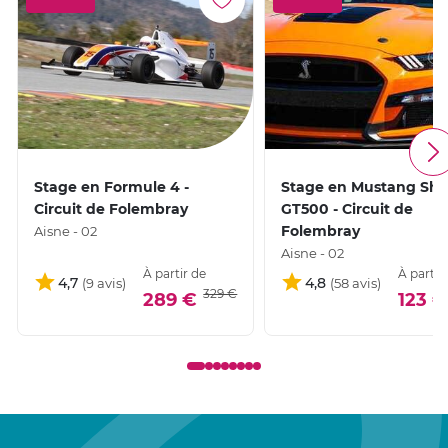
Stage en Formule 4 -
Stage en Mustang She
Circuit de Folembray
GT500 - Circuit de
Folembray
Aisne - 02
Aisne - 02
À partir de
À partir
4,7
4,8
329 €
289 €
123 €