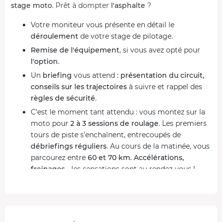
stage moto
. Prêt à dompter
l'asphalte
?
Votre moniteur vous présente en détail le
déroulement
de votre stage de pilotage.
Remise de l'équipement
, si vous avez opté pour
l'option
.
Un
briefing
vous attend :
présentation du circuit,
conseils sur les trajectoires
à suivre et rappel des
règles de sécurité
.
C’est le moment tant attendu : vous montez sur la
moto pour
2 à 3 sessions de roulage
. Les premiers
tours de piste s’enchaînent, entrecoupés de
débriefings réguliers
. Au cours de la matinée, vous
parcourez entre
60 et 70 km
.
Accélérations,
freinages
... les sensations sont au rendez-vous !
Vous reprenez des forces pour la suite de la journée
lors d'une
pause
bien méritée.
Vous repartez pour de
nouvelles sessions de
pilotage
sur le même format que la matinée,