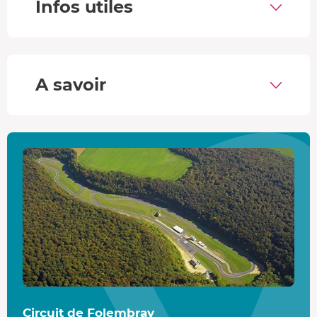
Infos utiles
cumulant à nouveau entre
60 et 70 km
, toujours
avec des
retours personnalisés
après chaque
roulage.
À la
fin
de ce stage, vous quittez le circuit avec des
A savoir
souvenirs inoubliables
et une seule envie : revenir
pour revivre cette expérience palpitante !
Des motos japonaises ultra-performantes
Chaque modèle est spécialement optimisé pour offrir des
performances de pointe
sur circuit.
Échappement
sport, carénage aérodynamique, freins
surdimensionnés, suspensions réglables, commandes
reculées et protections renforcées
... Tout est pensé pour
vous faire ressentir les sensations d'un véritable pilote de
MotoGP
.
Yamaha R3 :
40 kW de puissance, moteur bicylindre,
couple maximal de 38 Nm.
Circuit de Folembray