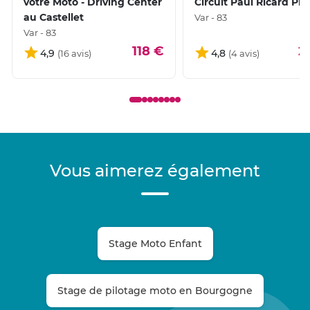
votre Moto - Driving Center
Circuit Paul Ricard Pis
au Castellet
Var - 83
Var - 83
118 €
2
4,9
4,8
Vous aimerez également
Stage Moto Enfant
Stage de pilotage moto en Bourgogne