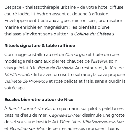
L’espace « thalassothérapie urbaine » de votre hôtel diffuse
eau ré-iodée, lit hydromassant et douche à affusion.
Enveloppement tiède aux algues micronisées, brumisation
marine enrichie en magnésium :
les bienfaits d’une
thalasso s’invitent sans quitter la
Colline du Château
.
Rituels signature & table raffinée
Gommage cristallin au sel de
Camargue
et huile de rose,
modelage relaxant aux pierres chaudes de l’
Estérel
, soin
visage éclat à la
figue de Barbarie
. Au restaurant, la féra de
Méditerranée
flirte avec un risotto safrané ; la cave propose
clairette de Provence
et rosé délicat et frais, sans alourdir la
soirée spa.
Escales bien-être autour de Nice
À
Saint-Laurent-du-Var
, un spa marin sur pilotis palette ses
bassins d’eau de mer.
Cagnes-sur-Mer
dissimule une grotte
de sel sous une bastide Art Déco. Vers
Villefranche-sur-Mer
et
Beaulieu-sur-Mer
, de petites adresses proposent bains