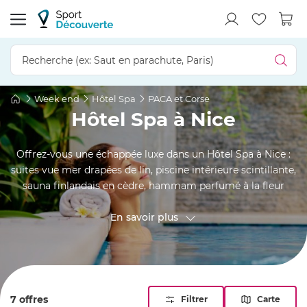
Week end
Hôtel Spa
PACA et Corse
Hôtel Spa à Nice
Offrez-vous une échappée luxe dans un Hôtel Spa à Nice :
suites vue mer drapées de lin, piscine intérieure scintillante,
sauna finlandais en cèdre, hammam parfumé à la fleur
d’oranger et jacuzzi chauffé sur toit-terrasse. Entre deux
soins thalasso aux sels marins, flânez sur la Promenade des
En savoir plus
Anglais, puis savourez un dîner aux accents
méditerranéens. Les alentours – Saint-Laurent-du-Var,
Cagnes-sur-Mer ou Villefranche-sur-Mer – prolongent la
parenthèse bien-être.
7 offres
Filtrer
Carte