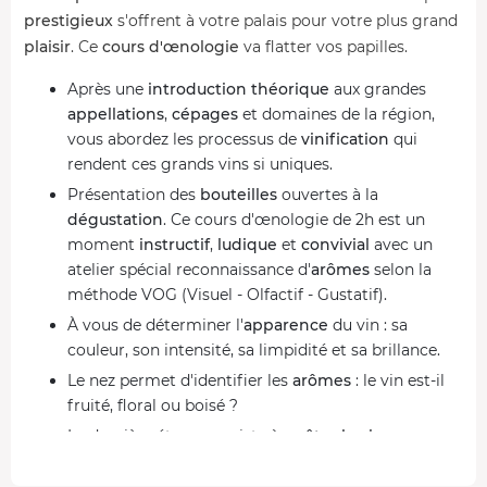
prestigieux
s'offrent à votre palais pour votre plus grand
plaisir
. Ce
cours d'œnologie
va flatter vos papilles.
Après une
introduction théorique
aux grandes
appellations
,
cépages
et domaines de la région,
vous abordez les processus de
vinification
qui
rendent ces grands vins si uniques.
Présentation des
bouteilles
ouvertes à la
dégustation
. Ce cours d'œnologie de 2h est un
moment
instructif
,
ludique
et
convivial
avec un
atelier spécial reconnaissance d'
arômes
selon la
méthode VOG (Visuel - Olfactif - Gustatif).
À vous de déterminer l'
apparence
du vin : sa
couleur, son intensité, sa limpidité et sa brillance.
Le nez permet d'identifier les
arômes
: le vin est-il
fruité, floral ou boisé ?
La dernière étape consiste à
goûter le vin
en
bouche. Vous allez déterminer ses critères :
douceur, acidité, tanins, alcool, équilibre, corps,