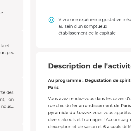
e.
Vivre une expérience gustative inéd
au sein d'un somptueux
établissement de la capitale
le et
t un peu
Description de l'activi
Au programme : Dégustation de spirit
Paris
rte des
Vous avez rendez-vous dans les caves d'u
t, l’on
rue chic du
1er arrondissement de Paris
 nous...
pyramide du
Louvre
, vous vous apprête
divers alcools et fromages ! Accompagn
d'exception et de saison et
6 alcools
diff