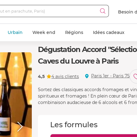
Besoin d
Urbain
Week end
Régions
Idées cadeaux
Dégustation Accord "Sélectio
Caves du Louvre à Paris
Paris 1er - Paris 75
4,5
4 avis clients
Sortez des classiques accords fromages et vins
spiritueux et fromages ! En plein cœur de Pari
combinaison audacieuse de 6 alcools et 6 fro
Les formules