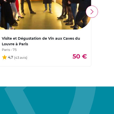
Visite et Dégustation de Vin aux Caves du
Atelie
Louvre à Paris
Paris -
Paris - 75
5
50 €
4,7